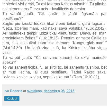
ir piedoti visi grēki, Tu esi ietērpts Kristus taisnībā, Tu pilnībā
esi pieņemams Dieva acīs – kvalificēts debesīm.
Tu varbūt jautā: "Cik garām ir jābūt lūgšanām par
pestīšanu?”
Zaglis pie krusta lūdzās tikai vienu teikumu garu lūgšanu:
“Jēzu, atceries mani, kad nāksi savā Valstībā.” (Lūk.23:42).
Arī muitnieks templī lūdza tikai vienu frāzi: "Dievs, esi man
grēciniekam žēlīgs.” (Lūk.18:13). Pēterim grimstot Galilejas
jūrā, bija laiks tikai īsam izsaucienam: “Kungs, glāb mani!”
(Mat.14:30). Un labā ziņa ir tā, ka Kristus izglāba viņus
visus.
Tu varbūt jautā: "Kā es varu saņemt šo dzīvi mainošo
spēku?”
To var saņemt ticībā! “…ar sirdi tic, lai saņemtu taisnību, bet
ar muti liecina, lai gūtu pestīšanu. Tādēļ Raksti saka:
ikviens, kas tic uz viņu, nepaliks kaunā.” (Rom.10:10-11).
Ivo Roderts
at
svētdiena, decembris 08, 2013
Kopīgot