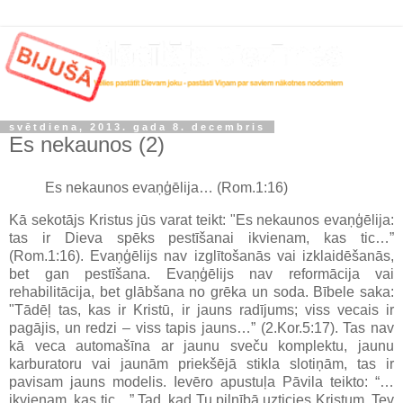
svētdiena, 2013. gada 8. decembris
Es nekaunos (2)
Es nekaunos evaņģēlija… (Rom.1:16)
Kā sekotājs Kristus jūs varat teikt: "Es nekaunos evaņģēlija:
tas ir Dieva spēks pestīšanai ikvienam, kas tic…”
(Rom.1:16). Evaņģēlijs nav izglītošanās vai izklaidēšanās,
bet gan pestīšana. Evaņģēlijs nav reformācija vai
rehabilitācija, bet glābšana no grēka un soda. Bībele saka:
"Tādēļ tas, kas ir Kristū, ir jauns radījums; viss vecais ir
pagājis, un redzi – viss tapis jauns…” (2.Kor.5:17). Tas nav
kā veca automašīna ar jaunu sveču komplektu, jaunu
karburatoru vai jaunām priekšējā stikla slotiņām, tas ir
pavisam jauns modelis. Ievēro apustuļa Pāvila teikto: “…
ikvienam, kas tic…” Tad, kad Tu pilnībā uzticies Kristum, Tev