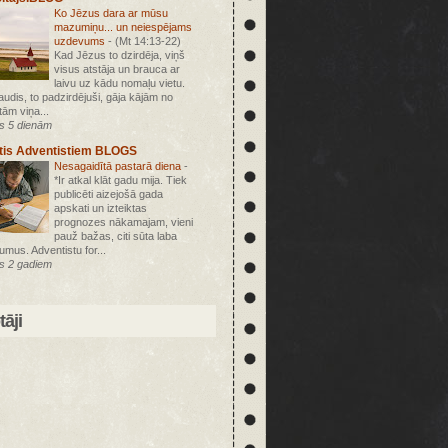
Ko Jēzus dara ar mūsu
mazumiņu... un neiespējams
uzdevums
-
(Mt 14:13-22)
Kad Jēzus to dzirdēja, viņš
visus atstāja un brauca ar
laivu uz kādu nomaļu vietu.
ļaudis, to padzirdējuši, gāja kājām no
tām viņa...
s 5 dienām
tis Adventistiem BLOGS
Nesagaidītā pastarā diena
-
*Ir atkal klāt gadu mija. Tiek
publicēti aizejošā gada
apskati un izteiktas
prognozes nākamajam, vieni
pauž bažas, citi sūta laba
jumus. Adventistu for...
s 2 gadiem
āji