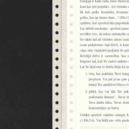
Grieķijā ir kāda vieta, kuru tūristi
kaut kas ļoti populārs. Arī vēstules 
tik liels pulks liecinieku, dosimi
grēku, kas ap mums tinas..." (Ebr.12
spēlēm), kur sportisti tika pagodinā
Lai attīstīt muskuļus, sportisti para
novilkts viss, lai nekas netraucētu s
Šo faktu tad arī vēstules autors izm
esam pieķērušies šajā dzīvē, ir kau
cīņu; mūs vienkārši neskartu šīs grē
Kristīgā dzīve ir sacensības, kas 
beigsies tad, kad Tu varēsi satikties
Lai Tu šķērsotu šo finiša līniju kā u
visa, kas palēnina Tavu izau
progresu. Un pat ja tas pats 
traucē Tev piedzīvot Dieva sv
jebkā, kas var likt Tav pak
nodošanās līmenis”, Tavas ti
Tava darba ētika, Tavas doma
koncentrējies uz balvu.
Grieķu sportisti saņēma vainagu, ka
(1.Pēt.5:4). Vai tādēļ nav vērts pieda