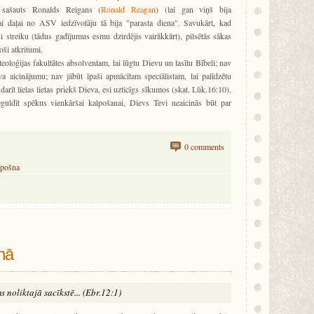
 sašauts Ronalds Reigans (
Ronald Reagan
) (lai gan viņš bija
elai daļai no ASV iedzīvotāju tā bija "parasta diena". Savukārt, kad
ši streiku (tādus gadījumus esmu dzirdējis vairākkārt), pilsētās sākas
oši atkritumi.
teoloģijas fakultātes absolventam, lai lūgtu Dievu un lasītu Bībeli; nav
va aicinājumu; nav jābūt īpaši apmācītam speciālistam, lai palīdzētu
darīt lielas lietas priekš Dieva, esi uzticīgs sīkumos (skat. Lūk.16:10).
eguldīt spēkus vienkāršai kalpošanai, Dievs Tevi neaicinās būt par
0 comments
lpošna
enā
s noliktajā sacīkstē... (Ebr.12:1)