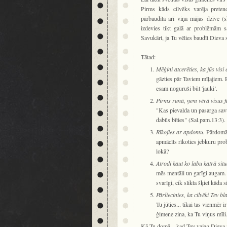
Pirms kāds cilvēks varēja prete
pārbaudīta arī viņa mājas dzīve (
izdevies tikt galā ar problēmām sa
Savukārt, ja Tu vēlies baudīt Dieva 
Tātad:
Mēģini atcerēties, ka jūs vis
gāzties pār Taviem mīļajiem. 
esam noguruši būt 'jauki’.
Pirms runā, ņem vērā visus f
"Kas pievalda un pasarga savu
dabūs bīties" (Sal.pam.13:3).
Rīkojies ar apdomu.
Pārdomā v
apmācīts rīkoties jebkuru pro
lokā?
Atrodi kaut ko labu katrā situ
mēs mentāli un garīgi augam. 
svarīgi, cik slikta šķiet kāda 
Pārliecinies, ka cilvēki Tev bl
Tu jūties... tikai tas vienmēr 
ģimene zina, ka Tu viņus mīli.
Kā Tu domā – kad Tev vajag Dieva mī