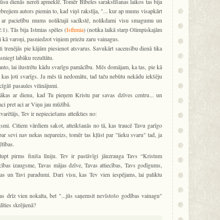
 mūsu dienās nereti apmeklē. Tomēr Bībeles sarakstīšanas laikos tas bija
ebrejiem autors piemin to, kad viņš rakstīja, "... kur ap mums visapkārt
es ar pacietību mums noliktajā sacīkstē, nolikdami visu smagumu un
:1). Tās bija Istmias spēles (
Isthmia
) (notika laikā starp Olimpiskajām
ti kā varoņi, pasniedzot viņiem priežu zaru vainagus.
sti trenējās pie kājām piesienot atsvarus. Savukārt sacensību dienā tika
asniegt labāku rezultātu.
anto, lai ilustrētu kādu svarīgu pamācību. Mēs domājam, ka tas, pie kā
t kas ļoti svarīgs. Ja mēs tā nedomātu, tad taču nebūtu nekādu iekšēju
cīgāš pasaules vilinājumi.
sākas ar dienu, kad Tu pieņem Kristu par savas dzīves centru... un
 aci pret aci ar Viņu jau mūžībā.
zvarētājs, Tev ir nepieciešams atteikties no:
gsmi. Citiem vārdiem sakot, atteikšanās no tā, kas traucē Tavu garīgo
par sevi nav nekas nepareizs, tomēr tas kļūst par "lieku svaru" tad, ja
ētības.
lupt pirms finiša līniju. Tev ir pastāvīgi jāuzrauga Tavs “Kristum
cības izaugsme, Tavas mājas dzīve, Tavas attiecības, Tavs godīgums,
s un Tavi paradumi. Dari visu, kas Tev vien iespējams, lai paliktu
s drīz vien nokalta, bet "...jūs saņemsit nevīstošo godības vainagu"
līties skrējienā?