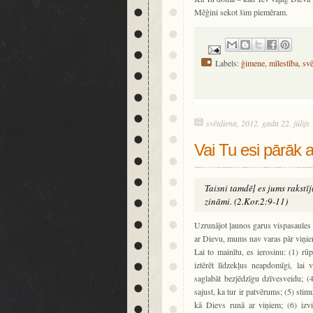
Mēģini sekot šim piemēram.
Labels:
ģimene
,
mīlestība
,
svē
svētdiena, 2012. gada 22. jūlijs
Vai Tu esi pārāk 
Taisni tamdēļ es jums rakstīj
zināmi. (2.Kor.2:9-11)
Uzrunājot ļaunos garus vispasaules k
ar Dievu, mums nav varas pār viņi
Lai to mainītu, es ierosinu: (1) rūp
iztērēt līdzekļus neapdomīgi, lai 
saglabāt bezjēdzīgu dzīvesveidu; (4)
sajust, ka tur ir patvērums; (5) stimu
kā Dievs runā ar viņiem; (6) izvi