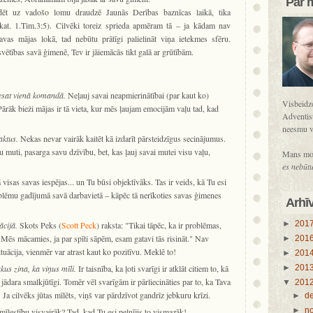
Par 
ndēt uz vadošo lomu draudzē Jaunās Derības baznīcas laikā, tika
skat. 1.Tim.3:5). Cilvēki toreiz sprieda apmēram tā – ja kādam nav
vas mājas lokā, tad nebūtu prātīgi palielināt viņa ietekmes sfēru.
svētības savā ģimenē, Tev ir jāiemācās tikt galā ar grūtībām.
i esat vienā komandā.
Neļauj savai neapmierinātībai (par kaut ko)
Visbeidzo
Pārāk bieži mājas ir tā vieta, kur mēs ļaujam emocijām vaļu tad, kad
Adventist
neesmu v
aktus.
Nekas nevar vairāk kaitēt kā izdarīt pārsteidzīgus secinājumus.
 muti, pasarga savu dzīvību, bet, kas ļauj savai mutei visu vaļu,
Mans mo
es nebūtu
isas savas iespējas... un Tu būsi objektīvāks. Tas ir veids, kā Tu esi
blēmu gadījumā savā darbavietā – kāpēc tā nerīkoties savas ģimenes
Arhī
►
201
ācijā.
Skots Peks (
Scott Peck
) raksta: "Tikai tāpēc, ka ir problēmas,
Mēs mācamies, ja par spīti sāpēm, esam gatavi tās risināt." Nav
►
201
situācija, vienmēr var atrast kaut ko pozitīvu. Meklē to!
►
201
akus zina, ka viņus mīli.
Ir taisnība, ka ļoti svarīgi ir atklāt citiem to, kā
►
201
ir jādara smalkjūtīgi. Tomēr vēl svarīgām ir pārliecināties par to, ka Tava
▼
201
 Ja cilvēks jūtas mīlēts, viņš var pārdzīvot gandrīz jebkuru krīzi.
►
d
►
n
lestību visvairāk? Tad, kad Tu esi pelnījis to vismazāk!