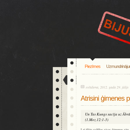
Piezīmes
Uzmundrināju
svētdiena, 2012. gada 29. jūlijs
Atrisini ģimenes 
Un Tas Kungs sacīja uz Ābrāmu
(1.Moz.12:1-3)
Lai tiktu svētītas visas ģimenes vi