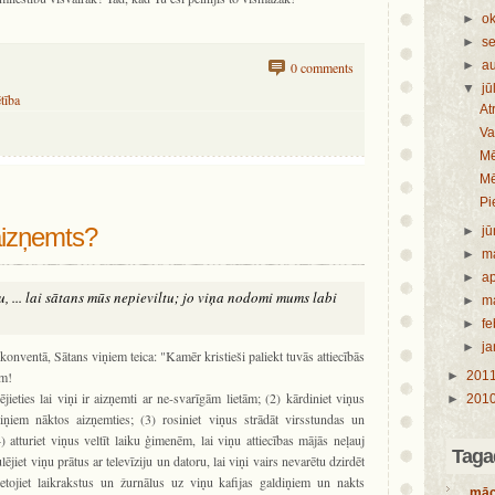
►
ok
►
s
►
a
0 comments
▼
jū
tība
At
Va
Mē
Mē
Pi
aizņemts?
►
jū
►
m
►
ap
u, ... lai sātans mūs nepieviltu; jo viņa nodomi mums labi
►
m
►
fe
►
ja
onventā, Sātans viņiem teica: "Kamēr kristieši paliekt tuvās attiecībās
em!
►
201
ējieties lai viņi ir aizņemti ar ne-svarīgām lietām; (2) kārdiniet viņus
►
201
viņiem nāktos aizņemties; (3) rosiniet viņus strādāt virsstundas un
 atturiet viņus veltīt laiku ģimenēm, lai viņu attiecības mājās neļauj
Tagad
lējiet viņu prātus ar televīziju un datoru, lai viņi vairs nevarētu dzirdēt
etojiet laikrakstus un žurnālus uz viņu kafijas galdiņiem un nakts
māc