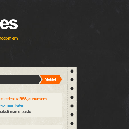
Meklēt
raksties uz RSS jaunumiem
ko man Tviterī
raksti man e-pastu