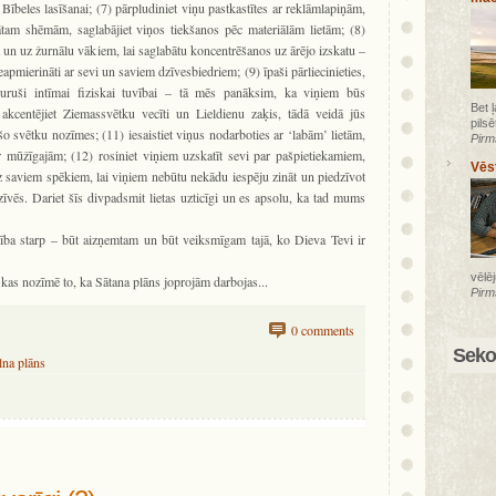
 Bībeles lasīšanai; (7) pārpludiniet viņu pastkastītes ar reklāmlapiņām,
tam shēmām, saglabājiet viņos tiekšanos pēc materiālām lietām; (8)
jā un uz žurnālu vākiem, lai saglabātu koncentrēšanos uz ārējo izskatu –
neapmierināti ar sevi un saviem dzīvesbiedriem; (9) īpaši pārliecinieties,
guruši intīmai fiziskai tuvībai – tā mēs panāksim, ka viņiem būs
Bet 
akcentējiet Ziemassvētku vecīti un Lieldienu zaķis, tādā veidā jūs
pilsē
o svētku nozīmes; (11) iesaistiet viņus nodarboties ar ‘labām’ lietām,
Pirm
 mūžīgajām; (12) rosiniet viņiem uzskatīt sevi par pašpietiekamiem,
Vēs
uz saviem spēkiem, lai viņiem nebūtu nekādu iespēju zināt un piedzīvot
vēs. Dariet šīs divpadsmit lietas uzticīgi un es apsolu, ka tad mums
rība starp – būt aizņemtam un būt veiksmīgam tajā, ko Dieva Tevi ir
vēlē
as nozīmē to, ka Sātana plāns joprojām darbojas...
Pirm
0 comments
Sekot
lna plāns