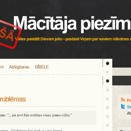
mi
Aizlūgšanas
BĪBELE
problēmas
Pa
Se
At
: "... un tevī būs svētītas visas zemes ciltis.”
rs zemes, Ābrahāmam bija jāsāk ar savu ģimeni.