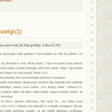
uzticamība
arīgi (1)
kvienu savā vietā, kā Viņš gribēja. (1.Kor.12:18)
li, kurai trūkst kāds gabaliņš? Gala rezultāts nav tāds kā gribētos, vai
eļ, ikvienam ir vieta. Pāvils raksta: "Viņā visa celtne, kopā salaista,
. Zaru saišķis ir daudz izturīgāks nekā viens zariņš. Tātad, "mēs daudzi
avā starpā visi esam locekļi" (Rom.12:5).
tībā pretrunīgs divu nesavienojamu jēdzienu savienojums.
tika Jeruzalemes atjaunošana, tekojieši bija zemnieki, kuri palīdzēja
u dižciltīgie nelieca savus kaklus sava Kunga darbā" (Nehem.3:5).
 sarakstā, tāpēc viņi atļāva citiem padarīt smagos celšanas darbus. Tu
 filozofijai!
o Dieva saņemto uzdevumu. "Bet taisni tie..., kas liekas esam
 (1.Kor.12:22). Padomā, kas patiesībā ir svarīgāks aicinājums: būt par
nitāru kādā medicīnas iestādē, vai pat strādāt atkritumu savākšanas