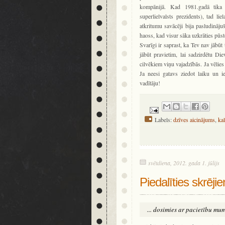
kompānijā. Kad 1981.gadā tika
superlielvalsts prezidents), tad li
atkritumu savācēji bija pasludināju
haoss, kad visur sāka uzkrāties pūst
Svarīgi ir saprast, ka Tev nav jābūt 
jābūt pravietim, lai sadzirdētu Die
cilvēkiem viņu vajadzībās. Ja vēlies 
Ja neesi gatavs ziedot laiku un i
vadītāju!
Labels:
dzīves aicinājums
,
ka
svētdiena, 2012. gada 1. jūlijs
Piedalīties skrēji
... dosimies ar pacietību mum