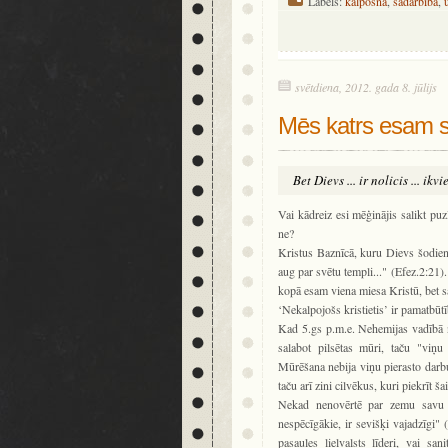
Labels:
kalpošna
,
sadarbība
,
svētdiena, 2012. gada 8. jūlijs
Mēs katrs esam sv
Bet Dievs ... ir nolicis ... i
Vai kādreiz esi mēģinājis salikt puz
ne?
Kristus Baznīcā, kuru Dievs šodien c
aug par svētu templi..." (Efez.2:21)
kopā esam viena miesa Kristū, bet s
‘Nekalpojošs kristietis’ ir pamatbū
Kad 5.gs p.m.e. Nehemijas vadībā no
salabot pilsētas mūri, taču "viņ
Mūrēšana nebija viņu pierasto darbu
taču arī zini cilvēkus, kuri piekrīt šai
Nekad nenovērtē par zemu savu n
nespēcīgākie, ir sevišķi vajadzīgi"
pasaules lielvalsts līderi, vai sa