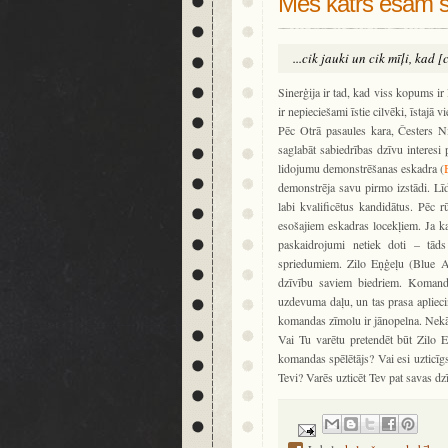
Mēs katrs esam sv
...cik jauki un cik mīļi, kad 
Sinerģija ir tad, kad viss kopums ir
ir nepieciešami īstie cilvēki, īstajā v
Pēc Otrā pasaules kara, Česters N
saglabāt sabiedrības dzīvu interesi 
lidojumu demonstrēšanas eskadra (
demonstrēja savu pirmo izstādi. Līdz
labi kvalificētus kandidātus. Pēc r
esošajiem eskadras locekļiem. Ja ka
paskaidrojumi netiek doti – tād
spriedumiem. Zilo Eņģeļu (Blue A
dzīvību saviem biedriem. Komanda 
uzdevuma daļu, un tas prasa apliecin
komandas zīmolu ir jānopelna. Nekād
Vai Tu varētu pretendēt būt Zilo 
komandas spēlētājs? Vai esi uzticīgs
Tevi? Varēs uzticēt Tev pat savas dz