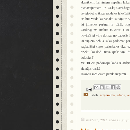
skapīšiem, lai viņiem nepaliek laika
piedāvājumiem un kā-kļūt-ātri-bagā
izvietojiet krāšņas modeles televīzi
tas būs veids kā panākt, lai viņi ir 
lai ģimenes partneri ir pārāk no
kārdinājums meklēt to citur; (10) 
novirzīsiet viņu domas no patiesās š
lai viņiem nebūs laika padomāt par
saglabājiet viņos paļaušanos tikai 
prieku, ko dod Dieva spēks viņu dzī
izdosies!”
Vai Tu esi padomājis kāda ir atšķi
aicinājis darīt?
Dažreiz mēs esam pārāk aizņemti… k
Labels:
aizņemtība
,
sātans
,
ve
svētdiena, 2012. gada 15. jūlijs