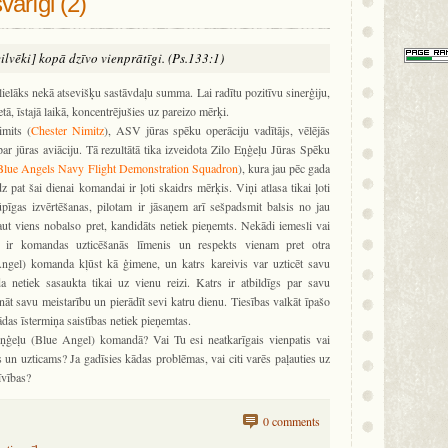
arīgi (2)
[cilvēki] kopā dzīvo vienprātīgi. (Ps.133:1)
 lielāks nekā atsevišķu sastāvdaļu summa. Lai radītu pozitīvu sinerģiju,
ietā, īstajā laikā, koncentrējušies uz pareizo mērķi.
imits (
Chester Nimitz
), ASV jūras spēku operāciju vadītājs, vēlējās
par jūras aviāciju. Tā rezultātā tika izveidota Zilo Eņģeļu Jūras Spēku
Blue Angels Navy Flight Demonstration Squadron
), kura jau pēc gada
 pat šai dienai komandai ir ļoti skaidrs mērķis. Viņi atlasa tikai ļoti
ūpīgas izvērtēšanas, pilotam ir jāsaņem arī sešpadsmit balsis no jau
ut viens nobalso pret, kandidāts netiek pieņemts. Nekādi iemesli vai
s ir komandas uzticēšanās līmenis un respekts vienam pret otra
ngel) komanda kļūst kā ģimene, un katrs kareivis var uzticēt savu
netiek sasaukta tikai uz vienu reizi. Katrs ir atbildīgs par savu
āt savu meistarību un pierādīt sevi katru dienu. Tiesības valkāt īpašo
as īstermiņa saistības netiek pieņemtas.
Eņģeļu (Blue Angel) komandā? Vai Tu esi neatkarīgais vienpatis vai
 un uzticams? Ja gadīsies kādas problēmas, vai citi varēs paļauties uz
īvības?
0 comments