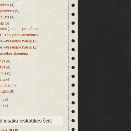
tobris
(4)
eptembris
(5)
ugusts
(4)
lijs
(5)
risini ģimenes problēmas
i Tu esi pārāk aizņemts?
s katrs esam svarīgi (2)
s katrs esam svarīgi (1)
edalīties skrējienā
nijs
(4)
aijs
(4)
rīlis
(5)
arts
(4)
bruāris
(4)
nvāris
(5)
1
(52)
0
(26)
 iesaku ieskatīties šeit:
ītājs.BLOG