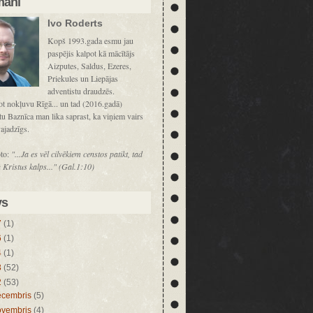
mani
Ivo Roderts
Kopš 1993.gada esmu jau
paspējis kalpot kā mācītājs
Aizputes, Saldus, Ezeres,
Priekules un Liepājas
adventistu draudzēs.
t nokļuvu Rīgā... un tad (2016.gadā)
u Baznīca man lika saprast, ka viņiem vairs
ajadzīgs.
to:
"...Ja es vēl cilvēkiem censtos patikt, tad
 Kristus kalps..." (Gal.1:10)
vs
7
(1)
6
(1)
4
(1)
3
(52)
2
(53)
ecembris
(5)
ovembris
(4)