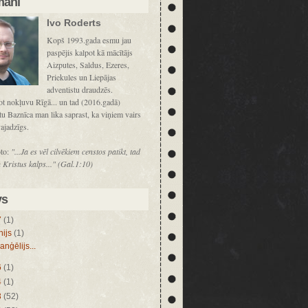
mani
Ivo Roderts
Kopš 1993.gada esmu jau
paspējis kalpot kā mācītājs
Aizputes, Saldus, Ezeres,
Priekules un Liepājas
adventistu draudzēs.
t nokļuvu Rīgā... un tad (2016.gadā)
u Baznīca man lika saprast, ka viņiem vairs
ajadzīgs.
to:
"...Ja es vēl cilvēkiem censtos patikt, tad
 Kristus kalps..." (Gal.1:10)
vs
7
(1)
nijs
(1)
anģēlijs...
6
(1)
4
(1)
3
(52)