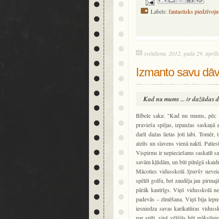
Labels:
fantastisks piedzīvoj
svētdiena, 2012. gada 29. aprīli
Izmanto savu dāv
Kad nu mums ... ir dažādas d
Bībele saka: "Kad nu mums, pēc mum
pravieša spējas, izpaužas saskaņā a
darīt dažas lietas ļoti labi. Tomēr
atzīts un slavens vienā naktī. Paties
Vispirms ir nepieciešams saskatīt sav
savām kļūdām, un būt pilnīgā skaidrīb
Mācoties vidusskolā
Sparky
neveic
spēlēt golfu, bet zaudēja jau pirmaj
pārāk kautrīgs. Viņš vidusskolā n
padevās – zīmēšana. Viņš bija lepns
iesniedza savas karikatūras viduss
par spīti, viņš vēlējās būt mākslin