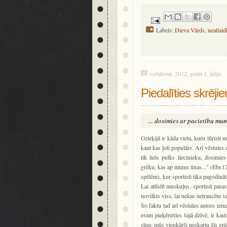
Labels:
Dieva Vārds
,
neatlaid
svētdiena, 2012. gada 1. jūlijs
Piedalīties skrēji
... dosimies ar pacietību mum
Grieķijā ir kāda vieta, kuru tūristi
kaut kas ļoti populārs. Arī vēstules 
tik liels pulks liecinieku, dosimi
grēku, kas ap mums tinas..." (Ebr.12
spēlēm), kur sportisti tika pagodinā
Lai attīstīt muskuļus, sportisti para
novilkts viss, lai nekas netraucētu s
Šo faktu tad arī vēstules autors izm
esam pieķērušies šajā dzīvē, ir kau
cīņu; mūs vienkārši neskartu šīs grē