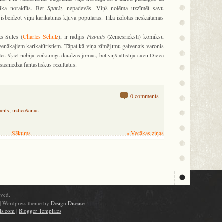
tika noraidīts. Bet
Sparky
nepadevās. Viņš nolēma uzzīmēt savu
visbeidzot viņa karikatūras kļuva populāras. Tika izdotas neskaitāmas
zs Šulcs (
Charles Schulz
), ir radījis
Peanuts
(Zemesrieksti) komiksu
lavenākajiem karikatūristiem. Tāpat kā viņa zīmējumu galvenais varonis
cs šķiet nebija veiksmīgs daudzās jomās, bet viņš attīstīja savu Dieva
 sasniedza fantastiskus rezultātus.
0 comments
lants
,
uzticēšanās
Sākums
« Vecākas ziņas
rved.
| Wordpress theme by
Design Disease
ols.com
|
Blogger Templates