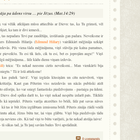
gāja pa ūdens virsu … pie Jēzus. (Mat.14:29)
k vai vēlāk atklājam mūsu attiecībās ar Dievu: tas, ka Tu grimsti, vēl
iet, ka tam ir divi iemesli...
, tas nepadara Tevi par zaudētāju, izstāšanās gan padara. Neveiksme ir
Sers Edmunds Hilarijs (
Edmund Hillary
) vairākkārt mēģināja uzkāpt
izdevās. Pēc viena šāda mēģinājuma, viņš stāvēja pie kalna pamatnes,
iz pieveikšu. Tu esi tik liels, cik tu esi, bet es joprojām augu!" Viņš
īgā mēģinājuma... līdz kādu dienu viņam izdevās.
ll
) teica: "Es nekad neesmu cietis neveiksmi... Man vienkārši bija
sniegtu." Tā ir īstā attieksme!
e, kas paliek ‘laivā’. Viņi izgāzās klusiņām un citu neievēroti, viņu
ritizēja. Kaut gan Pēterim viss neizdevās un nācās publiski atzīt
o eiforiju, ko var sniegt fantastisks piedzīvojums - pastaiga pa ūdeni.
d Dievs dod spēku darīt to, ko viņš nekad nespētu izdarīt pats. Tiklīdz
s kā iepriekš. Pēteris varēja atcerēties šo brīdi, līdz pat savas nāves
 kā tas ir būt Jēzu izglābtam izmisuma brīdī. Pēteris zināja (tādā veidā
rimtu atkal, Jēzus būtu tur, lai viņu glābtu. Viņš bija piedzīvojis tādu
a neviens cits. Kā tad viņi to būtu varējuši, ja tie nekad atstāja laivu!
ā sākas tad, ja Tu ļauj savām bailes Tevi apstādināt.
0 comments