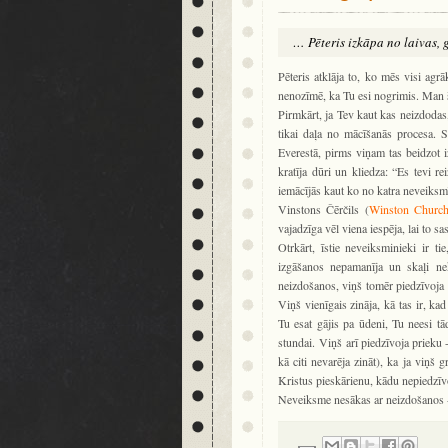
… Pēteris izkāpa no laivas, 
Pēteris atklāja to, ko mēs visi agrā
nenozīmē, ka Tu esi nogrimis. Man šķ
Pirmkārt, ja Tev kaut kas neizdodas
tikai daļa no mācīšanās procesa. 
Everestā, pirms viņam tas beidzot 
kratīja dūri un kliedza: “Es tevi re
iemācījās kaut ko no katra neveiksm
Vinstons Čērčils (
Winston Churchi
vajadzīga vēl viena iespēja, lai to sa
Otrkārt, īstie neveiksminieki ir ti
izgāšanos nepamanīja un skaļi nek
neizdošanos, viņš tomēr piedzīvoja t
Viņš vienīgais zināja, kā tas ir, ka
Tu esat gājis pa ūdeni, Tu neesi tād
stundai. Viņš arī piedzīvoja prieku -
kā citi nevarēja zināt), ka ja viņš g
Kristus pieskārienu, kādu nepiedzīvoj
Neveiksme nesākas ar neizdošanos - t