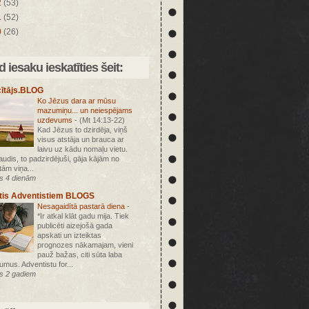
2
(53)
1
(52)
0
(26)
 iesaku ieskatīties šeit:
ītājs.BLOG
Ko Jēzus dara ar mūsu
mazumiņu... un neiespējams
uzdevums
-
(Mt 14:13-22)
Kad Jēzus to dzirdēja, viņš
visus atstāja un brauca ar
laivu uz kādu nomaļu vietu.
ļaudis, to padzirdējuši, gāja kājām no
tām viņa...
s 4 dienām
tis Adventistiem BLOGS
Nesagaidītā pastarā diena
-
*Ir atkal klāt gadu mija. Tiek
publicēti aizejošā gada
apskati un izteiktas
prognozes nākamajam, vieni
pauž bažas, citi sūta laba
jumus. Adventistu for...
s 2 gadiem