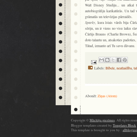
Walt Disney Studiju... un atkal 
autobiogrāfiju karikatūrās. Un tad 
grāmatās un televīzijas pārraidēs.
Sparky
, kura īstais vārds bija Čārl
sēriju, un ir viens no visu laiku s
Čārlijs Brauns (Charlie Brown), Šul
doto talantu un, atsakoties padoties,
Tātad, izmanto arī Tu savu dāvanu.
Labels:
Bībele
,
neatlaidība
,
ta
Abonēt:
Ziņas (Atom)
Copyright ©
Mācītāja piezīmes
. All rights rese
Blogger templates created by
Templates Block
This template is brought to you by :
allblogto