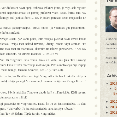
Par 
 var divkāršot savu spēju robežas jebkurā jomā, ja viņš sāk regulāri
 jomai nepieciešamas; un pārstāj praktizēt visas lietas, kuras tam nav
mīgs tad, ja tikai darīsi... Tev ir jādara pareizās lietas īstajā laikā un
aka četrus pamatprincipus, kurus mums (ja vēlamies gūt panākumus)
 darbu sarakstā:
rdējis stāstu par kādu puisi, kurš vēlējās pieteikt savu ēzelīti kādās
Visbeidzo
Adventist
cīkstēs? "Viņš taču nekad uzvarēt," draugi centās viņu atrunāt. "Es
neesmu v
, "Bet mēs taču arī mācamies, skatoties uz labiem piemēriem..." Arī Tev
eizos cilvēkus, no kuriem mācīties (2.Tes.3:7-9).
Mans mo
ai Tu vingrinies tādā veidā, laikā un vietā, kas ļaus Tev sasniegt
es nebūtu
inies kāda ir Tava motivācija motivāciju? Pāvila motivācija bija iespēja
 mans Kungs, taisnais tiesnesis, dos..." (2.Tim.4:8).
Arhī
āts par to, ko Tu vēlies sasniegt. Vingrināšanās bez konkrēta mērķa ir
la mērķis bija pabeigt "uzdevumu, ko esmu dabūjis no Kunga Jēzus..."
▼
201
▼
jū
otos, Pāvils aicināja Timoteju daudz lasīt (1.Tim.4:13). Kādi resursi
Ev
iegtu nosprausto mērķi?
►
201
pīgi gatavosies un vingrināsies. Tātad, ko Tu esi jau sasniedzis? Tu tikai
►
201
gresu? Vai varbūt Tu jau esi sasniedzis savu iespēju robežas?
►
201
, kas Tev vēl jādara. Tāpēc turpini vingrināties.