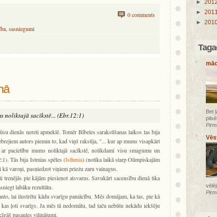
►
201
►
201
0 comments
►
201
ība
,
sasniegumi
Tagad
māc
enā
Bet 
s noliktajā sacīkstē... (Ebr.12:1)
pilsē
Pirm
 mūsu dienās nereti apmeklē. Tomēr Bībeles sarakstīšanas laikos tas bija
Vēs
ebrejiem autors piemin to, kad viņš rakstīja, "... kur ap mums visapkārt
es ar pacietību mums noliktajā sacīkstē, nolikdami visu smagumu un
:1). Tās bija Istmias spēles (
Isthmia
) (notika laikā starp Olimpiskajām
ti kā varoņi, pasniedzot viņiem priežu zaru vainagus.
sti trenējās pie kājām piesienot atsvarus. Savukārt sacensību dienā tika
vēlē
asniegt labāku rezultātu.
Pirm
anto, lai ilustrētu kādu svarīgu pamācību. Mēs domājam, ka tas, pie kā
t kas ļoti svarīgs. Ja mēs tā nedomātu, tad taču nebūtu nekādu iekšēju
cīgāš pasaules vilinājumi.