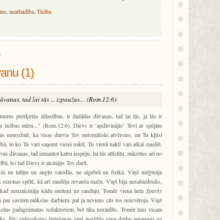
ums
,
neatlaidība
,
Ticība
s
anu (1)
āvanas, tad lai tās ... izpaužas… (Rom.12:6)
s piešķirtās žēlastības, ir dažādas dāvanas, tad lai tās, ja tās ir
r ticības mēru..." (Rom.12:6). Dievs ir ‘apdāvinājis’ Tevi ar spējām
, tas nenozīmē, ka visas durvis Tev automātiski atvērsies, un Tu kļūsi
ībā, to ko Tu vari saņemt vienā naktī, Tu vienā naktī vari atkal zaudēt.
as dāvanas, tad izmantot katru iespēju, lai tās attīstītu, mācoties arī no
ā, ko tad Dievs ir aicinājis Tev darīt.
ās ne latīņu un angļu valodās, ne algebrā un fizikā. Viņš mēģināja
ā sezonas spēlē, kā arī zaudēja revanša maču. Viņš bija nesabiedrisks,
ekad neuzaicināja kādu meiteni uz randiņu. Tomēr viena lieta
Sparky
 par saviem mākslas darbiem, pat ja neviens cits tos neievēroja. Viņš
kolas gadagrāmatas redaktoriem, bet tika noraidīts. Tomēr tam visam
ieks. Pēc vidusskolas beigšanas viņš nosūtīja savu darbu paraugus uz