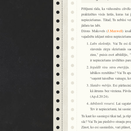
Pētījumi rāda, ka vidusmēra cilvēks
praktizēties visās lietās, kuras šai
nepieciešamas. Tātad, Tu nebūsi veiks
jādara tas labi.
Džons Maksvels (
J.Maxwell
) ies
vajadzētu iekļaut mūsu nepieciešamo
Labs skolotājs.
Vai Tu esi dzi
slavenās zirgu skriešanās sa
zinu," puisis esot atbildējis
ir nepieciešams izvēlēties par
Ieguldīt visu savu enerģiju.
V
labākos rezultātus? Vai Tu apz
“saņemt taisnības vainagu, ko
Skaidrs mērķis.
Esi pārliecin
kā ātrums bez virziena. Pāvi
(Ap.d.20:24).
Atbilstoši resursi.
Lai sagatav
Tev ir nepieciešami, lai sasn
Tu kaut ko sasniegsi tikai tad, ja rū
sāc? Vai Tu jau piedzīvo strauju pro
Zinot, ko esi sasniedzis, vari plānot