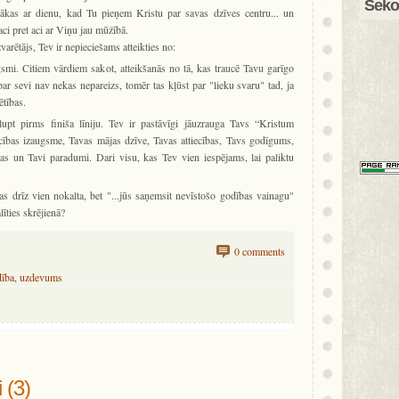
Sekot
sākas ar dienu, kad Tu pieņem Kristu par savas dzīves centru... un
 aci pret aci ar Viņu jau mūžībā.
zvarētājs, Tev ir nepieciešams atteikties no:
gsmi. Citiem vārdiem sakot, atteikšanās no tā, kas traucē Tavu garīgo
par sevi nav nekas nepareizs, tomēr tas kļūst par "lieku svaru" tad, ja
ētības.
lupt pirms finiša līniju. Tev ir pastāvīgi jāuzrauga Tavs “Kristum
cības izaugsme, Tavas mājas dzīve, Tavas attiecības, Tavs godīgums,
s un Tavi paradumi. Dari visu, kas Tev vien iespējams, lai paliktu
s drīz vien nokalta, bet "...jūs saņemsit nevīstošo godības vainagu"
līties skrējienā?
0 comments
dība
,
uzdevums
 (3)