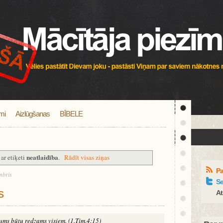
mi
Aizlūgšanas
BĪBELE
neatlaidība
ar etiķeti
.
Rādīt visas ziņas
Pa
mbris
Se
s
At
dums būtu redzams visiem. (1.Tim.4:15)