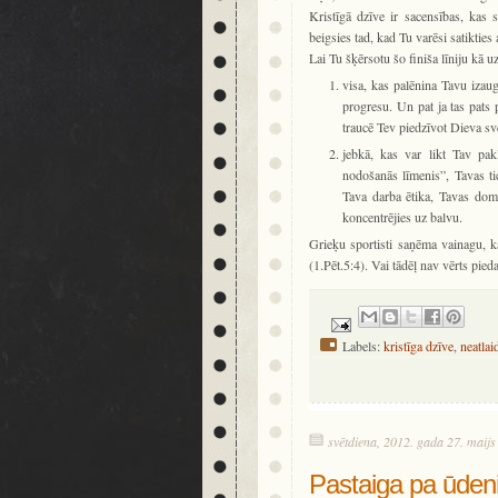
Kristīgā dzīve ir sacensības, kas 
beigsies tad, kad Tu varēsi satikties
Lai Tu šķērsotu šo finiša līniju kā u
visa, kas palēnina Tavu izau
progresu. Un pat ja tas pats 
traucē Tev piedzīvot Dieva sv
jebkā, kas var likt Tav pak
nodošanās līmenis”, Tavas ti
Tava darba ētika, Tavas doma
koncentrējies uz balvu.
Grieķu sportisti saņēma vainagu, ka
(1.Pēt.5:4). Vai tādēļ nav vērts pieda
Labels:
kristīga dzīve
,
neatlai
svētdiena, 2012. gada 27. maijs
Pastaiga pa ūdeni