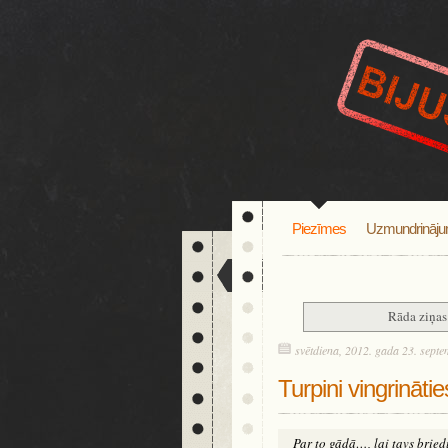
Piezīmes
Uzmundrināju
Rāda ziņas 
svētdiena, 2012. gada 23. septe
Turpini vingrinātie
Par to gādā…, lai tavs brie